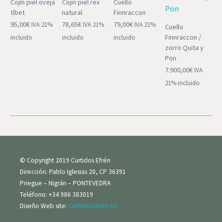
Cojín piel oveja
Cojín piel rex
Cuello
tíbet
natural
Finnraccon
95,00
€
78,65
€
79,00
€
IVA 21%
IVA 21%
IVA 21%
Cuello
Finnraccon /
incluido
incluido
incluido
zorro Quita y
Pon
7.900,00
€
IVA
21% incluido
© Copyright 2019 Curtidos Efrén
Dirección: Pablo Iglesias 20, CP 36391
Priegue – Nigrán – PONTEVEDRA
Teléfono: +34 986 383019
Diseño Web site:
Curtidos Efrén S.L.