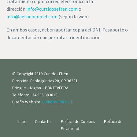
tratamiento o por correo electrónico a la
dirección
info@curtidosefren.com
o
info@aetodoenpiel.com
(según la web)
En ambos casos, deben aportar copia del DNI, Pasaporte o
documentación que permita su identificación.
© Copyright 2019 Curtidos Efrén
Dirección: Pablo Iglesias 20, CP 36391
Priegue – Nigrán – PONTEVEDRA
Teléfono: +34 986 383019
Diseño Web site:
Curtidos Efrén S.L.
Inicio
|
Contacto
|
Política de Cookies
|
Política de
Privacidad