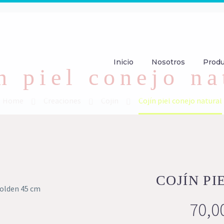
Inicio
Nosotros
Prod
n piel conejo na
Home
Creaciones
Cojin
Cojín piel conejo natural
COJÍN P
Golden 45 cm
70,0