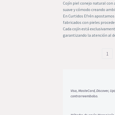
Cojín piel conejo natural co
suave y cómodo creando ambi
En Curtidos Efrén apostamos 
fabricados con pieles proced
Cada cojín está exclusivament
garantizando la atención al de
Cojín
piel
conejo
natural
cantid
Visa, MasteCard, Discover, Upi
contrarreembolso.
Métodos de envío: Mensajería 