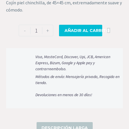
Cojín piel chinchilla, de 45×45 cm, extremadamente suave y
cómodo.
Cojín
-
+
AÑADIR AL CARRITO
piel
chinchilla
cantidad
Visa, MasteCard, Discover, Upi, JCB, American
Express, Bizum, Google y Apple pay y
contrarreembolso.
Métodos de envío: Mensajería privada, Recogida en
tienda.
Devoluciones en menos de 30 días!
DESCRIPCIÓN LARGA