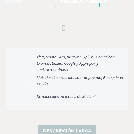
AÑADIR AL CARRITO
/
zorro
Quita
y
Pon
cantidad
Visa, MasteCard, Discover, Upi, JCB, American
Express, Bizum, Google y Apple pay y
contrarreembolso.
Métodos de envío: Mensajería privada, Recogida en
tienda.
Devoluciones en menos de 30 días!
DESCRIPCIÓN LARGA