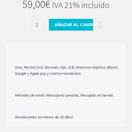
59,00
€
IVA 21% incluido
Bufanda
AÑADIR AL CARRITO
piel
conejo
con
pompones
XXL
cantidad
Visa, MasteCard, Discover, Upi, JCB, American Express, Bizum,
Google y Apple pay y contrarreembolso.
Métodos de envío: Mensajería privada, Recogida en tienda.
Devoluciones en menos de 30 días!