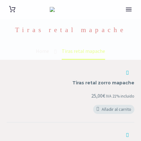
Tiras retal mapache
Home
Tiras retal mapache
Tiras
retal
Tiras retal zorro mapache
zorro
mapache
25,00
€
IVA 21% incluido
Añadir al carrito
Colas
Mapache