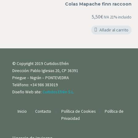
Colas Mapache finn raccoon
finn
raccoon
5,50
€
IVA 21% incluido
Añadir al carrito
© Copyright 2019 Curtidos Efrén
Dirección: Pablo Iglesias 20, CP 36391
Priegue – Nigrán – PONTEVEDRA
Teléfono: +34 986 383019
Diseño Web site:
Curtidos Efrén S.L.
Inicio
|
Contacto
|
Política de Cookies
|
Política de
Privacidad