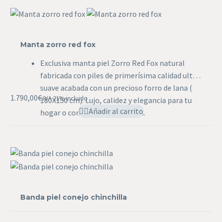
Manta
zorro
Manta zorro red fox
red
fox
Exclusiva manta piel Zorro Red Fox natural
fabricada con piles de primerísima calidad ultra
suave acabada con un precioso forro de lana (
1.790,00
€
IVA 21% incluido
180X150 cm). Lujo, calidez y elegancia para tu
Añadir al carrito
hogar o como regalo premium.
Banda
piel
Banda piel conejo chinchilla
conejo
chinchilla