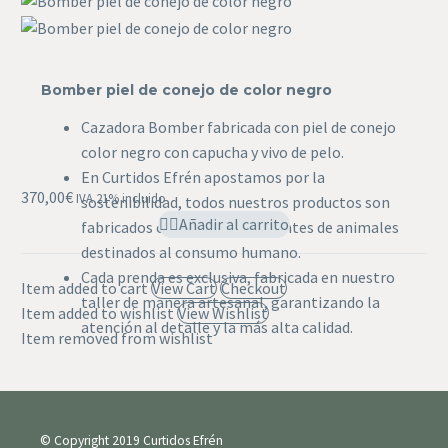
Bomber
piel
Bomber piel de conejo de color negro
de
conejo
Cazadora Bomber fabricada con piel de conejo
de
color negro con capucha y vivo de pelo.
color
En Curtidos Efrén apostamos por la
370,00
€
IVA 21% incluido
negro
sostenibilidad, todos nuestros productos son
Añadir al carrito
fabricados con pieles procedentes de animales
destinados al consumo humano.
Cada prenda es exclusiva, fabricada en nuestro
Item added to cart
View Cart
Checkout
taller de manera artesanal, garantizando la
Item added to wishlist
View Wishlist
atención al detalle y la más alta calidad.
Item removed from wishlist
© Copyright 2019 Curtidos Efrén