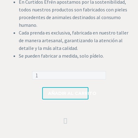
En Curtidos Efrén apostamos por la sostenibilidad,
todos nuestros productos son fabricados con pieles
procedentes de animales destinados al consumo
humano.
Cada prenda es exclusiva, fabricada en nuestro taller
de manera artesanal, garantizando la atención al
detalle y la más alta calidad.
Se pueden fabricar a medida, solo pídelo.
Bomber
piel
de
AÑADIR AL CARRITO
conejo
de
color
negro
cantidad