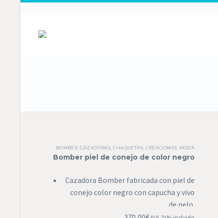
BOMBER
,
CAZADORAS
,
CHAQUETAS
,
CREACIONES
,
MODA
Bomber piel de conejo de color negro
Cazadora Bomber fabricada con piel de
conejo color negro con capucha y vivo
de pelo.
En Curtidos Efrén apostamos por la
370,00
€
IVA 21% incluido