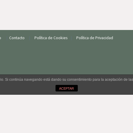
io
|
Contacto
|
Política de Cookies
|
Política de Privacidad
uario. Si continúa navegando está dando su consentimiento para la aceptación de l
ACEPTAR