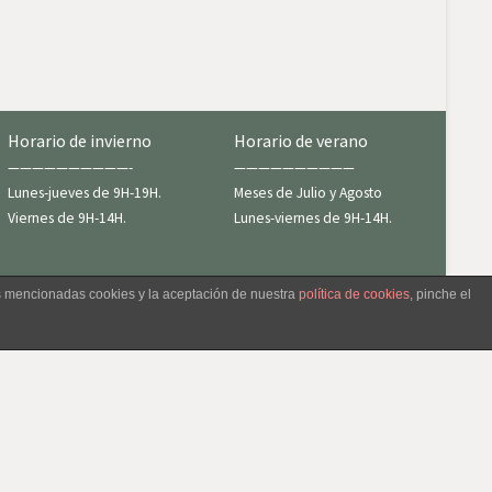
Horario de invierno
Horario de verano
——————————-
——————————
Lunes-jueves de 9H-19H.
Meses de Julio y Agosto
Viernes de 9H-14H.
Lunes-viernes de 9H-14H.
as mencionadas cookies y la aceptación de nuestra
política de cookies
, pinche el