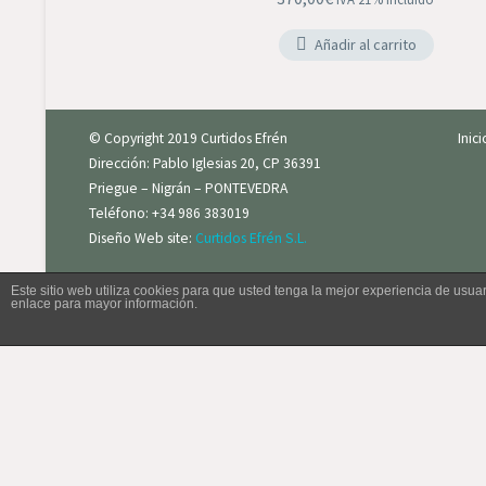
sostenibilidad, todos nuestros
Añadir al carrito
productos son fabricados con pieles
procedentes de animales destinados al
consumo humano.
Cada prenda es exclusiva, fabricada en
© Copyright 2019 Curtidos Efrén
Inic
nuestro taller de manera artesanal,
Dirección: Pablo Iglesias 20, CP 36391
garantizando la atención al detalle y la
Priegue – Nigrán – PONTEVEDRA
más alta calidad.
Teléfono: +34 986 383019
Diseño Web site:
Curtidos Efrén S.L.
Este sitio web utiliza cookies para que usted tenga la mejor experiencia de us
enlace para mayor información.