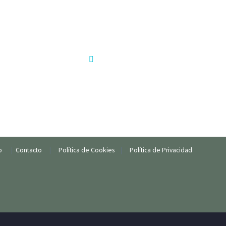
Bayeta
piel
gamuza
limpieza
io
|
Contacto
|
Política de Cookies
|
Política de Privacidad