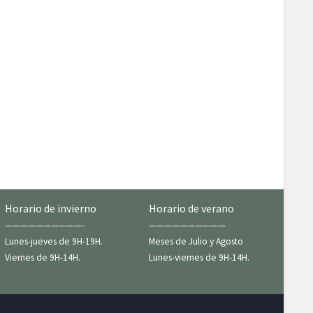
Horario de invierno
Horario de verano
——————————-
——————————
Lunes-jueves de 9H-19H.
Meses de Julio y Agosto
Viernes de 9H-14H.
Lunes-viernes de 9H-14H.