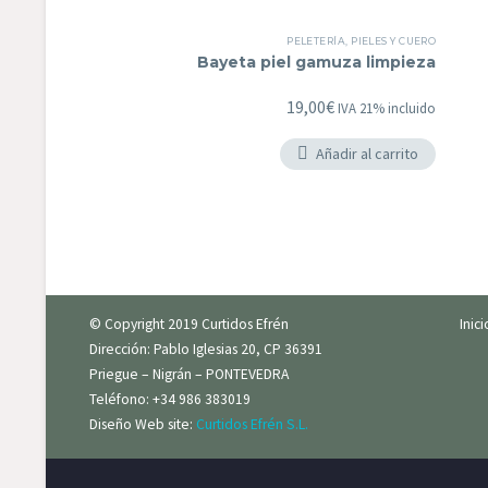
PELETERÍA
,
PIELES Y CUERO
Bayeta piel gamuza limpieza
19,00
€
IVA 21% incluido
Añadir al carrito
© Copyright 2019 Curtidos Efrén
Inic
Dirección: Pablo Iglesias 20, CP 36391
Priegue – Nigrán – PONTEVEDRA
Teléfono: +34 986 383019
Diseño Web site:
Curtidos Efrén S.L.