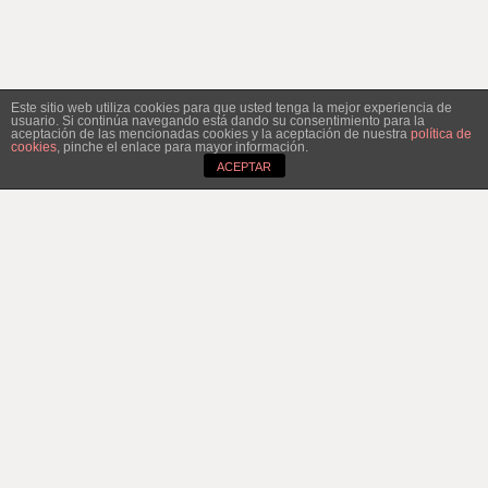
Este sitio web utiliza cookies para que usted tenga la mejor experiencia de
usuario. Si continúa navegando está dando su consentimiento para la
aceptación de las mencionadas cookies y la aceptación de nuestra
política de
cookies
, pinche el enlace para mayor información.
ACEPTAR
© Copyright 2019 Curtidos Efrén
Dirección: Pablo Iglesias 20, CP 36391
Priegue – Nigrán – PONTEVEDRA
Teléfono: +34 986 383019
Diseño Web site:
Curtidos Efrén S.L.
Inicio
|
Contacto
|
Política de Cookies
|
Política de
Privacidad