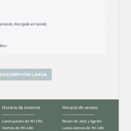
privada, Recogida en tienda.
días!
DESCRIPCIÓN LARGA
Horario de invierno
Horario de verano
——————————-
——————————
Lunes-jueves de 9H-19H.
Meses de Julio y Agosto
Viernes de 9H-14H.
Lunes-viernes de 9H-14H.