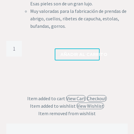
Esas pieles son de un gran lujo.
Muy valoradas para la fabricación de prendas de
abrigo, cuellos, ribetes de capucha, estolas,
bufandas, gorros.
Piel
de
AÑADIR AL CARRITO
mapache
finnraccoon
cantidad
Item added to cart
View Cart
Checkout
Item added to wishlist
View Wishlist
Item removed from wishlist