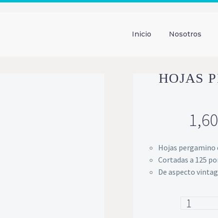
Inicio
Nosotros
HOJAS 
1,60
Hojas pergamino d
Cortadas a 125 po
De aspecto vintag
Hojas
pergamino