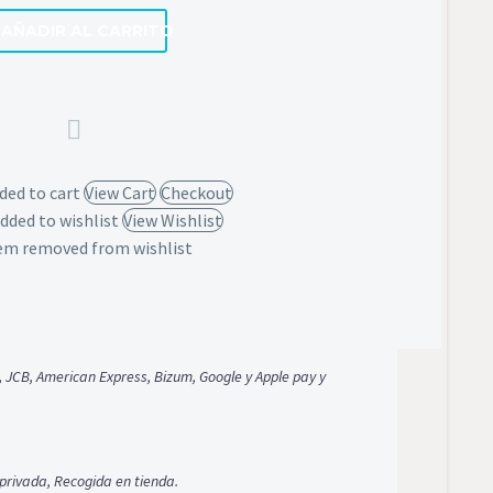
AÑADIR AL CARRITO
ded to cart
View Cart
Checkout
dded to wishlist
View Wishlist
em removed from wishlist
, JCB, American Express, Bizum, Google y Apple pay y
privada, Recogida en tienda.