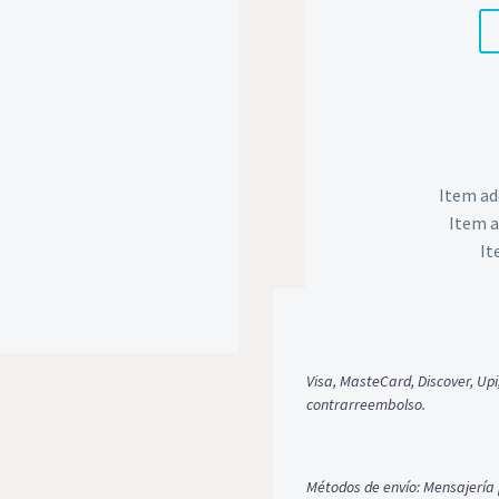
de
piel
cantidad
Item ad
Item a
It
Visa, MasteCard, Discover, Upi
contrarreembolso.
Métodos de envío: Mensajería 