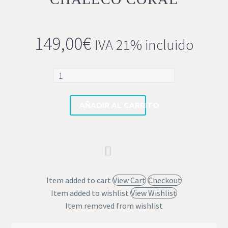
149,00
€
IVA 21% incluido
Chaleco
coral
cantidad
AÑADIR AL CARRITO
Item added to cart
View Cart
Checkout
Item added to wishlist
View Wishlist
Item removed from wishlist