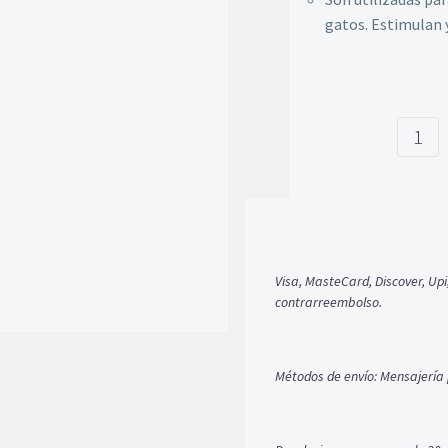
gatos. Estimulan y
Banda
de
conejo
pardo
cantid
Visa, MasteCard, Discover, Upi
contrarreembolso.
Métodos de envío: Mensajería 