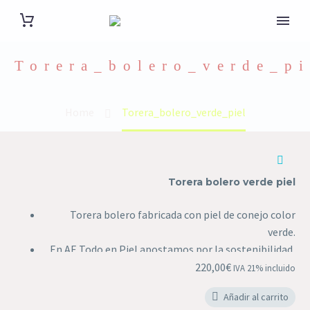
Torera_bolero_verde_pi
Home
Torera_bolero_verde_piel
Torera bolero verde piel
Torera bolero fabricada con piel de conejo color
verde.
En AE Todo en Piel apostamos por la sostenibilidad,
todos nuestros productos son fabricados con pieles
220,00
€
IVA 21% incluido
procedentes de animales destinados al consumo
Añadir al carrito
humano.