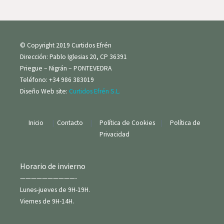
Cada prenda es exclusiva, fabricada en nuestro taller
de manera artesanal, garantizando la atención al
detalle y la más alta calidad.
© Copyright 2019 Curtidos Efrén
Dirección: Pablo Iglesias 20, CP 36391
Priegue – Nigrán – PONTEVEDRA
Teléfono: +34 986 383019
Diseño Web site:
Curtidos Efrén S.L.
Inicio
|
Contacto
|
Política de Cookies
|
Política de
Privacidad
Horario de invierno
——————————-
Lunes-jueves de 9H-19H.
Viernes de 9H-14H.