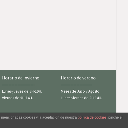
Horario de invierno
Horario de verano
——————————-
——————————
Lunes-jueves de 9H-19H.
Meses de Julio y Agosto
Viernes de 9H-14H.
Lunes-viernes de 9H-14H.
as mencionadas cookies y la aceptación de nuestra
política de cookies
, pinche el