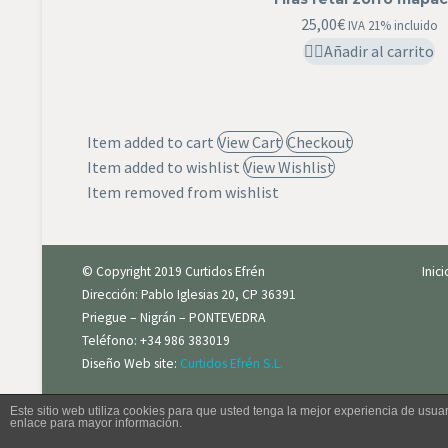
25,00
€
IVA 21% incluido
Añadir al carrito
Item added to cart
View Cart
Checkout
Item added to wishlist
View Wishlist
Item removed from wishlist
© Copyright 2019 Curtidos Efrén
Inic
Dirección: Pablo Iglesias 20, CP 36391
Priegue – Nigrán – PONTEVEDRA
Teléfono: +34 986 383019
Diseño Web site:
Curtidos Efrén S.L.
Este sitio web utiliza cookies para que usted tenga la mejor experiencia de us
enlace para mayor información.