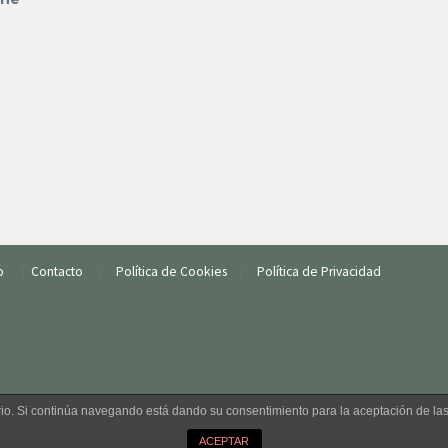
io
|
Contacto
|
Política de Cookies
|
Política de Privacidad
uario. Si continúa navegando está dando su consentimiento para la aceptación de l
ACEPTAR