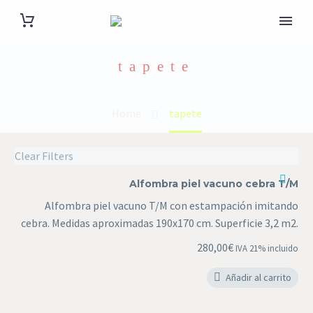
tapete
Home
tapete
Clear Filters
Alfombra
Alfombra piel vacuno cebra T/M
piel
Alfombra piel vacuno T/M con estampación imitando
vacuno
cebra. Medidas aproximadas 190x170 cm. Superficie 3,2 m2.
cebra
T/M
280,00
€
IVA 21% incluido
Añadir al carrito