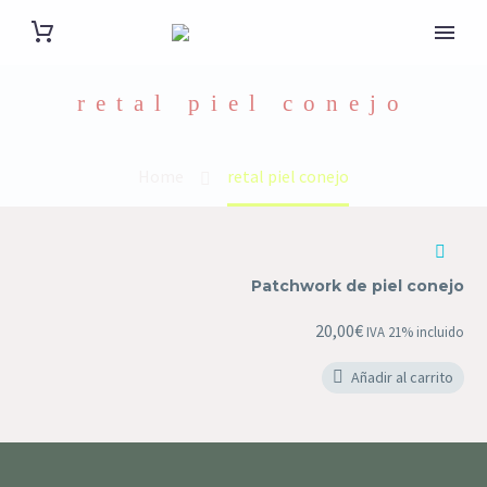
retal piel conejo
Home
retal piel conejo
Patchwork
de
Patchwork de piel conejo
piel
conejo
20,00
€
IVA 21% incluido
Añadir al carrito