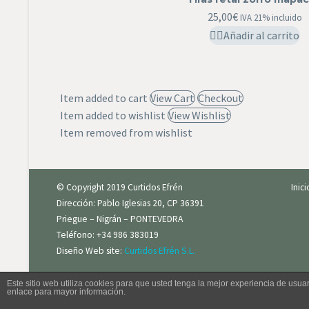
25,00
€
IVA 21% incluido
Añadir al carrito
Item added to cart
View Cart
Checkout
Item added to wishlist
View Wishlist
Item removed from wishlist
© Copyright 2019 Curtidos Efrén
Inic
Dirección: Pablo Iglesias 20, CP 36391
Priegue – Nigrán – PONTEVEDRA
Teléfono: +34 986 383019
Diseño Web site:
Curtidos Efrén S.L.
Este sitio web utiliza cookies para que usted tenga la mejor experiencia de us
enlace para mayor información.