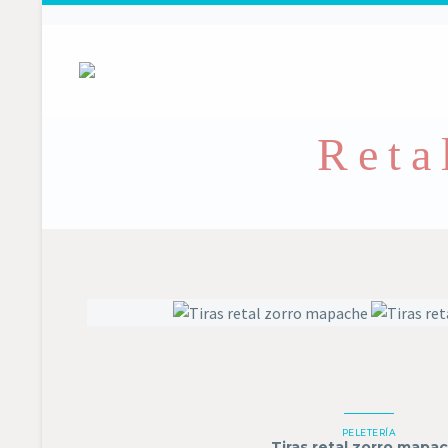
Reta
Tiras
retal
zorro
mapache
PELETERÍA
Tiras retal zorro mapa