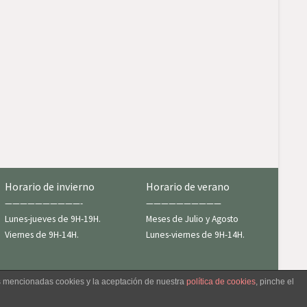
Horario de invierno
Horario de verano
——————————-
——————————
Lunes-jueves de 9H-19H.
Meses de Julio y Agosto
Viernes de 9H-14H.
Lunes-viernes de 9H-14H.
as mencionadas cookies y la aceptación de nuestra
política de cookies
, pinche el