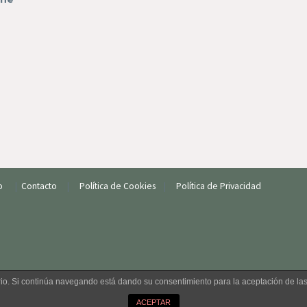
io
|
Contacto
|
Política de Cookies
|
Política de Privacidad
uario. Si continúa navegando está dando su consentimiento para la aceptación de l
ACEPTAR