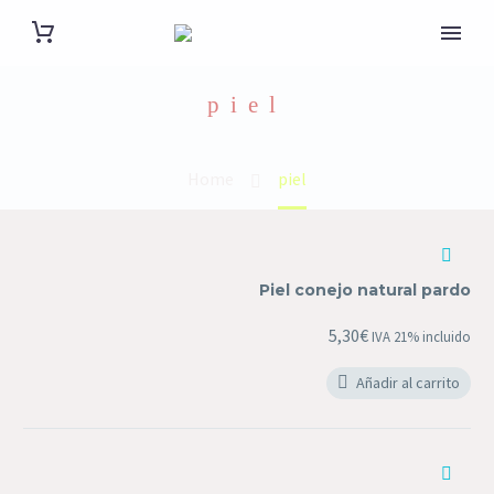
piel
Home
piel
Piel
conejo
Piel conejo natural pardo
natural
pardo
5,30
€
IVA 21% incluido
Añadir al carrito
Alfombra
piel