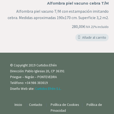
Alfombra piel vacuno cebra T/M
vacuno
Alfombra piel vacuno T/M con estampación imitando
cebra
cebra. Medidas aproximadas 190x170 cm. Superficie 3,2 m2.
T/M
280,00
€
IVA 21% incluido
Añadir al carrito
© Copyright 2019 Curtidos Efrén
Dirección: Pablo Iglesias 20, CP 36391
Priegue – Nigrán – PONTEVEDRA
Teléfono: +34 986 383019
Diseño Web site:
Curtidos Efrén S.L.
Inicio
|
Contacto
|
Política de Cookies
|
Política de
Privacidad