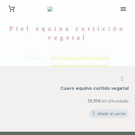
Piel equina curtición
vegetal
Home
Piel equina curtición vegetal
Cuero
equino
Cuero equino curtido vegetal
curtido
vegetal
39,90
€
IVA 21% incluido
Añadir al carrito