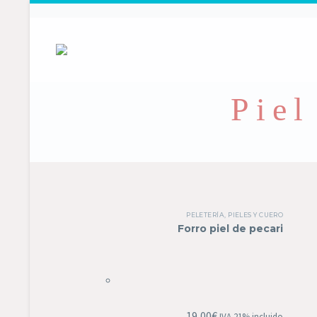
Piel
PELETERÍA
,
PIELES Y CUERO
Forro piel de pecari
19,00
€
IVA 21% incluido