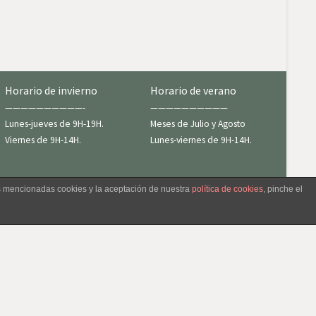
Horario de invierno
Horario de verano
——————————-
——————————
Lunes-jueves de 9H-19H.
Meses de Julio y Agosto
Viernes de 9H-14H.
Lunes-viernes de 9H-14H.
as mencionadas cookies y la aceptación de nuestra
política de cookies
, pinche el