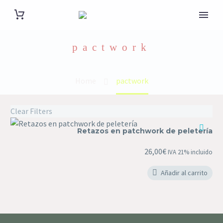
pactwork
Home
pactwork
Clear Filters
Retazos
Retazos en patchwork de peletería
en
patchwork
26,00
€
IVA 21% incluido
de
peletería
Añadir al carrito