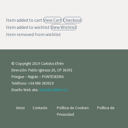
Item added to cart
View Cart
Checkout
Item added to wishlist
View Wishlist
Item removed from wishlist
© Copyright 2019 Curtidos Efrén
Dirección: Pablo Iglesias 20, CP 36391
Priegue – Nigrán – PONTEVEDRA
Teléfono: +34 986 383019
Diseño Web site:
Curtidos Efrén S.L.
Inicio
|
Contacto
|
Política de Cookies
|
Política de
Privacidad