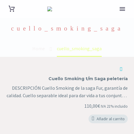
cuello_smoking_saga
Home
cuello_smoking_saga
Cuello
Smoking
Cuello Smoking t/m Saga peletería
t/m
DESCRIPCIÓN Cuello Smoking de la saga Fur, garantía de
Saga
calidad. Cuello separable ideal para dar vida a tus conjuntos.
peletería
En Curtidos Efrén en Piel apostamos por la sostenibilidad,
110,00
€
IVA 21% incluido
todos nuestros productos son fabricados con pieles
procedentes de animales destinados al consumo humano.
Añadir al carrito
Cada prenda es exclusiva, fabricada en nuestro taller de
manera artesanal, garantizando la atención al detalle y la