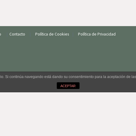
ro
pache
io
|
Contacto
|
Política de Cookies
|
Política de Privacidad
uario. Si continúa navegando está dando su consentimiento para la aceptación de l
ACEPTAR