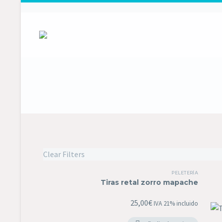
Clear Filters
PELETERÍA
Tiras retal zorro mapache
25,00
€
IVA 21% incluido
Tir
ret