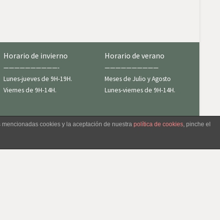
Horario de invierno
Horario de verano
——————————-
——————————
Lunes-jueves de 9H-19H.
Meses de Julio y Agosto
Viernes de 9H-14H.
Lunes-viernes de 9H-14H.
as mencionadas cookies y la aceptación de nuestra
política de cookies
, pinche el