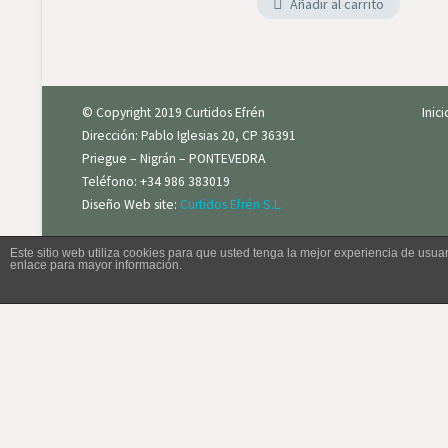
Añadir al carrito
zor
ma
© Copyright 2019 Curtidos Efrén
Inic
Dirección: Pablo Iglesias 20, CP 36391
Priegue – Nigrán – PONTEVEDRA
Teléfono: +34 986 383019
Diseño Web site:
Curtidos Efrén S.L.
Este sitio web utiliza cookies para que usted tenga la mejor experiencia de us
enlace para mayor información.