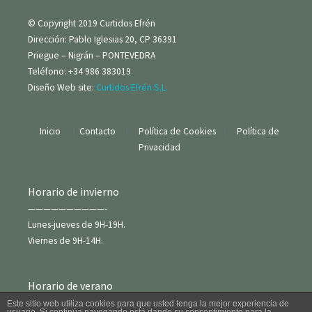
© Copyright 2019 Curtidos Efrén
Dirección: Pablo Iglesias 20, CP 36391
Priegue – Nigrán – PONTEVEDRA
Teléfono: +34 986 383019
Diseño Web site:
Curtidos Efrén S.L.
Inicio
|
Contacto
|
Política de Cookies
|
Política de
Privacidad
Horario de invierno
——————————-
Lunes-jueves de 9H-19H.
Viernes de 9H-14H.
Horario de verano
——————————
Este sitio web utiliza cookies para que usted tenga la mejor experiencia de