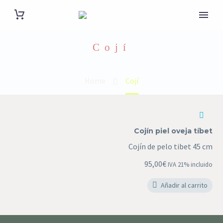
Cojí
Home
Cojí
Cojín
piel
Cojín piel oveja tíbet
oveja
Cojín de pelo tibet 45 cm
tíbet
95,00
€
IVA 21% incluido
Añadir al carrito