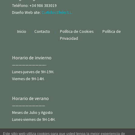
Teléfono: +34 986 383019
Diseño Web site:
Curtidos Efrén S.L.
Inicio
|
Contacto
|
Política de Cookies
|
Política de
Privacidad
Horario de invierno
——————————-
Lunes-jueves de 9H-19H.
Viernes de 9H-14H.
Horario de verano
——————————
Meses de Julio y Agosto
Lunes-viernes de 9H-14H.
Este sitio web utiliza cookies para que usted tenga la mejor experiencia de