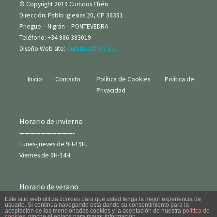
© Copyright 2019 Curtidos Efrén
Dirección: Pablo Iglesias 20, CP 36391
Priegue – Nigrán – PONTEVEDRA
Teléfono: +34 986 383019
Diseño Web site:
Curtidos Efrén S.L.
Inicio
|
Contacto
|
Política de Cookies
|
Política de
Privacidad
Horario de invierno
——————————-
Lunes-jueves de 9H-19H.
Viernes de 9H-14H.
Horario de verano
——————————
Este sitio web utiliza cookies para que usted tenga la mejor experiencia de
usuario. Si continúa navegando está dando su consentimiento para la
Meses de Julio y Agosto
aceptación de las mencionadas cookies y la aceptación de nuestra
política de
cookies
, pinche el enlace para mayor información.