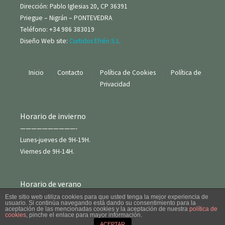
Dirección: Pablo Iglesias 20, CP 36391
Priegue – Nigrán – PONTEVEDRA
Teléfono: +34 986 383019
Diseño Web site:
Curtidos Efrén S.L.
Inicio
|
Contacto
|
Política de Cookies
|
Política de
Privacidad
Horario de invierno
——————————-
Lunes-jueves de 9H-19H.
Viernes de 9H-14H.
Horario de verano
——————————
Este sitio web utiliza cookies para que usted tenga la mejor experiencia de
usuario. Si continúa navegando está dando su consentimiento para la
Meses de Julio y Agosto
aceptación de las mencionadas cookies y la aceptación de nuestra
política de
cookies
, pinche el enlace para mayor información.
Lunes-viernes de 9H-14H.
ACEPTAR